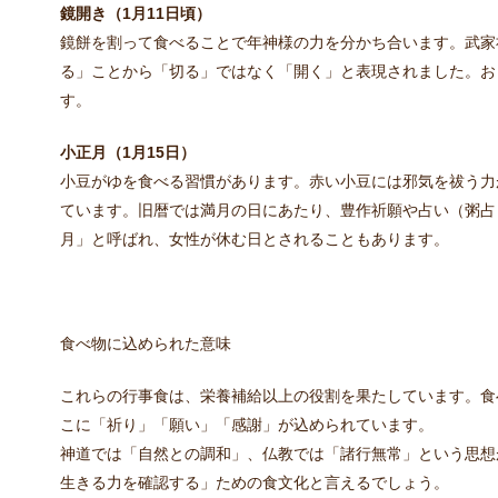
鏡開き（1月11日頃）
鏡餅を割って食べることで年神様の力を分かち合います。武家
る」ことから「切る」ではなく「開く」と表現されました。お
す。
小正月（1月15日）
小豆がゆを食べる習慣があります。赤い小豆には邪気を祓う力
ています。旧暦では満月の日にあたり、豊作祈願や占い（粥占
月」と呼ばれ、女性が休む日とされることもあります。
食べ物に込められた意味
これらの行事食は、栄養補給以上の役割を果たしています。食
こに「祈り」「願い」「感謝」が込められています。
神道では「自然との調和」、仏教では「諸行無常」という思想
生きる力を確認する」ための食文化と言えるでしょう。